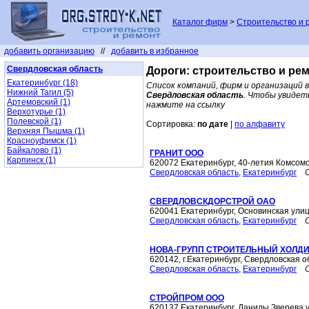
Каталог фирм
>
Строительство и 
добавить организацию
//
добавить в избранное
Свердловская область
Дороги: строительство и ре
Екатеринбург (18)
Список компаний, фирм и организаций 
Нижний Тагил (5)
Свердловская область
. Чтобы увидет
Артемовский (1)
нажмите на ссылку
Верхотурье (1)
Полевской (1)
Сортировка:
по дате
|
по алфавиту
Верхняя Пышма (1)
Красноуфимск (1)
Байкалово (1)
ГРАНИТ ООО
Карпинск (1)
620072 Екатеринбург, 40-летия Комсомо
Свердловская область
,
Екатеринбург
СВЕРДЛОВСКДОРСТРОЙ ОАО
620041 Екатеринбург, Основинская улиц
Свердловская область
,
Екатеринбург
НОВА-ГРУПП СТРОИТЕЛЬНЫЙ ХОЛДИ
620142, г.Екатеринбург, Свердловская о
Свердловская область
,
Екатеринбург
СТРОЙПРОМ ООО
620137 Екатеринбург, Данилы Зверева у