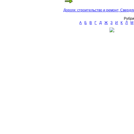
Дороги: строительство и ремонт, Свердл
Рубри
А
Б
В
Г
Д
Ж
З
И
К
Л
М