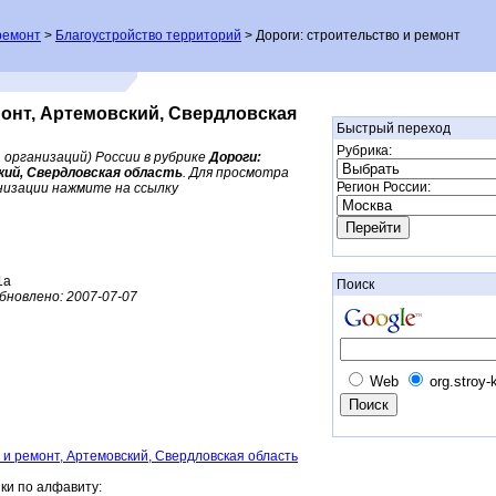
ремонт
>
Благоустройство территорий
> Дороги: строительство и ремонт
монт, Артемовский, Свердловская
Быстрый переход
Рубрика:
 организаций) России в рубрике
Дороги:
ий, Свердловская область
. Для просмотра
Регион России:
низации нажмите на ссылку
1а
Поиск
бновлено:
2007-07-07
Web
org.stroy-
о и ремонт, Артемовский, Свердловская область
ки по алфавиту: