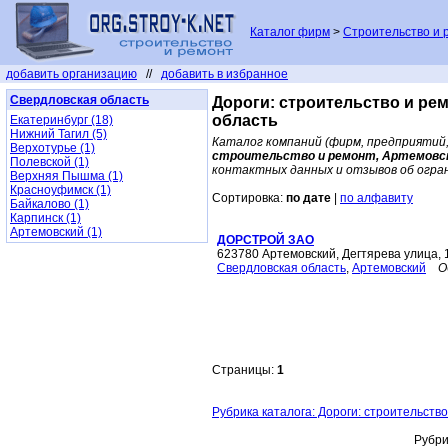
Каталог фирм
>
Строительство и 
добавить организацию
//
добавить в избранное
Свердловская область
Дороги: строительство и ре
область
Екатеринбург (18)
Нижний Тагил (5)
Каталог компаний (фирм, предприятий,
Верхотурье (1)
строительство и ремонт, Артемовск
Полевской (1)
контактных данных и отзывов об огра
Верхняя Пышма (1)
Красноуфимск (1)
Сортировка:
по дате
|
по алфавиту
Байкалово (1)
Карпинск (1)
Артемовский (1)
ДОРСТРОЙ ЗАО
623780 Артемовский, Дегтярева улица, 
Свердловская область
,
Артемовский
О
Страницы:
1
Рубрика каталога: Дороги: строительств
Рубри