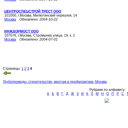
ЦЕНТРОСПЕЦСТРОЙ ТРЕСТ ООО
101000, г.Москва, Милютинский переулок, 14
Москва
Обновлено:
2004-10-22
ИНЖДОРМОСТ ООО
107076, г.Москва, Стромынка улица, 19, к. 2
Москва
Обновлено:
2004-07-01
Страницы:
1
2
3
4
Трубопроводы: строительство, монтаж и профилактика, Москва
Рубрики по алфавиту:
А
Б
В
Г
Д
Ж
З
И
К
Л
М
Н
О
П
Р
С