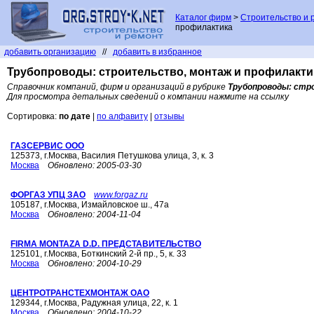
Каталог фирм
>
Строительство и 
профилактика
добавить организацию
//
добавить в избранное
Трубопроводы: строительство, монтаж и профилакти
Справочник компаний, фирм и организаций в рубрике
Трубопроводы: стр
Для просмотра детальных сведений о компании нажмите на ссылку
Сортировка:
по дате
|
по алфавиту
|
отзывы
ГАЗСЕРВИС ООО
125373, г.Москва, Василия Петушкова улица, 3, к. 3
Москва
Обновлено:
2005-03-30
ФОРГАЗ УПЦ ЗАО
www.forgaz.ru
105187, г.Москва, Измайловское ш., 47а
Москва
Обновлено:
2004-11-04
FIRMA MONTAZA D.D. ПРЕДСТАВИТЕЛЬСТВО
125101, г.Москва, Боткинский 2-й пр., 5, к. 33
Москва
Обновлено:
2004-10-29
ЦЕНТРОТРАНСТЕХМОНТАЖ ОАО
129344, г.Москва, Радужная улица, 22, к. 1
Москва
Обновлено:
2004-10-22