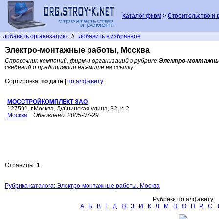
Каталог фирм
>
Строительство и 
добавить организацию
//
добавить в избранное
Электро-монтажные работы, Москва
Справочник компаний, фирм и организаций в рубрике
Электро-монтажны
сведений о предприятии нажмите на ссылку
Сортировка:
по дате
|
по алфавиту
МОССТРОЙКОМПЛЕКТ ЗАО
127591, г.Москва, Дубнинская улица, 32, к. 2
Москва
Обновлено:
2005-07-29
Страницы:
1
Рубрика каталога: Электро-монтажные работы, Москва
Рубрики по алфавиту:
А
Б
В
Г
Д
Ж
З
И
К
Л
М
Н
О
П
Р
С