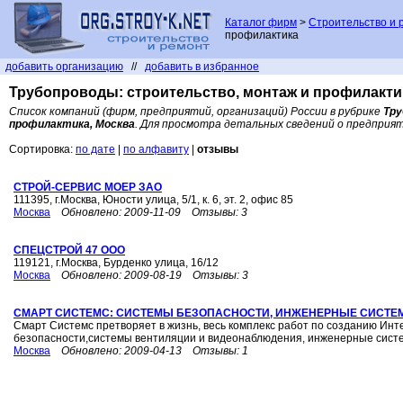
Каталог фирм
>
Строительство и 
профилактика
добавить организацию
//
добавить в избранное
Трубопроводы: строительство, монтаж и профилакти
Список компаний (фирм, предприятий, организаций) России в рубрике
Тру
профилактика, Москва
. Для просмотра детальных сведений о предприя
Сортировка:
по дате
|
по алфавиту
|
отзывы
СТРОЙ-СЕРВИС МОЕР ЗАО
111395, г.Москва, Юности улица, 5/1, к. 6, эт. 2, офис 85
Москва
Обновлено:
2009-11-09
Отзывы:
3
СПЕЦСТРОЙ 47 ООО
119121, г.Москва, Бурденко улица, 16/12
Москва
Обновлено:
2009-08-19
Отзывы:
3
СМАРТ СИСТЕМС: СИСТЕМЫ БЕЗОПАСНОСТИ, ИНЖЕНЕРНЫЕ СИСТЕ
Смарт Системс претворяет в жизнь, весь комплекс работ по созданию Инт
безопасности,системы вентиляции и видеонаблюдения, инженерные систе
Москва
Обновлено:
2009-04-13
Отзывы:
1