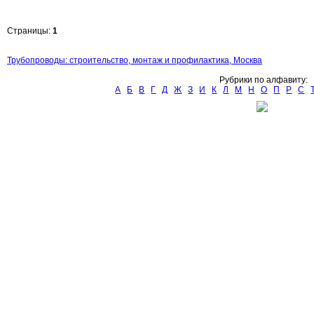
Страницы:
1
Трубопроводы: строительство, монтаж и профилактика, Москва
Рубрики по алфавиту:
А
Б
В
Г
Д
Ж
З
И
К
Л
М
Н
О
П
Р
С