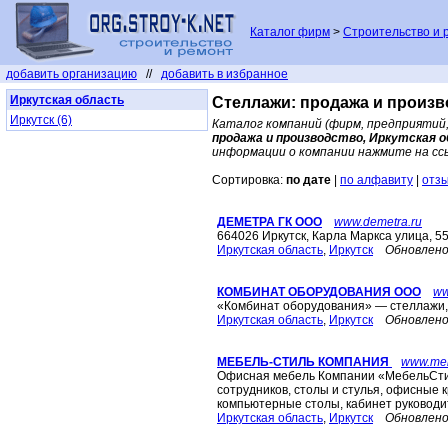
Каталог фирм
>
Строительство и 
добавить организацию
//
добавить в избранное
Иркутская область
Стеллажи: продажа и произв
Иркутск (6)
Каталог компаний (фирм, предприятий,
продажа и производство, Иркутская 
информации о компании нажмите на сс
Сортировка:
по дате
|
по алфавиту
|
отз
ДЕМЕТРА ГК ООО
www.demetra.ru
664026 Иркутск, Карла Маркса улица, 5
Иркутская область
,
Иркутск
Обновлено
КОМБИНАТ ОБОРУДОВАНИЯ ООО
ww
«Комбинат оборудования» — стеллажи, 
Иркутская область
,
Иркутск
Обновлено
МЕБЕЛЬ-СТИЛЬ КОМПАНИЯ
www.meb
Офисная мебель Компании «МебельСти
сотрудников, столы и стулья, офисные 
компьютерные столы, кабинет руковод
Иркутская область
,
Иркутск
Обновлено