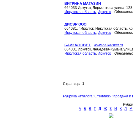
ВИТРИНА МАГАЗИН
664033 Иркутск, Лермонтова улица, 128
Иркутская область
,
Иркутск
Обновлено
ДИСЭР ООО
664081, г.Иркутск, Иркутская область, К
Иркутская область
,
Иркутск
Обновлено
БАЙКАЛ CВЕТ
www.baikalsvet.ru
664031 Иркутск, Лебедева-Кумача улица
Иркутская область
,
Иркутск
Обновлено
Страницы:
1
Рубрика каталога: Стеллажи: продажа и 
Рубри
А
Б
В
Г
Д
Ж
З
И
К
Л
М