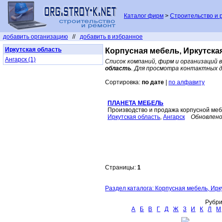
Каталог фирм
>
Строительство и 
добавить организацию
//
добавить в избранное
Иркутская область
Корпусная мебель, Иркутска
Ангарск (1)
Список компаний, фирм и организаций 
область
. Для просмотра контактных д
Сортировка:
по дате
|
по алфавиту
ПЛАНЕТА МЕБЕЛЬ
Производство и продажа корпусной ме
Иркутская область
,
Ангарск
Обновлено
Страницы:
1
Раздел каталога: Корпусная мебель, Ирк
Рубри
А
Б
В
Г
Д
Ж
З
И
К
Л
М