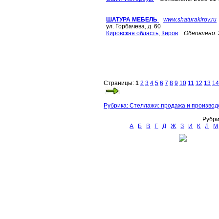
ШАТУРА МЕБЕЛЬ
www.shaturakirov.ru
ул. Горбачева, д. 60
Кировская область
,
Киров
Обновлено:
Страницы:
1
2
3
4
5
6
7
8
9
10
11
12
13
14
Рубрика: Стеллажи: продажа и производ
Рубри
А
Б
В
Г
Д
Ж
З
И
К
Л
М