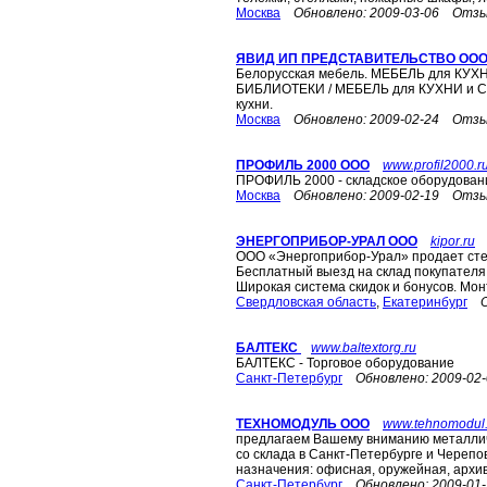
Москва
Обновлено:
2009-03-06
Отзы
ЯВИД ИП ПРЕДСТАВИТЕЛЬСТВО ОО
Белорусская мебель. МЕБЕЛЬ для КУХ
БИБЛИОТЕКИ / МЕБЕЛЬ для КУХНИ и СП
кухни.
Москва
Обновлено:
2009-02-24
Отзы
ПРОФИЛЬ 2000 ООО
www.profil2000.r
ПРОФИЛЬ 2000 - складское оборудовани
Москва
Обновлено:
2009-02-19
Отзы
ЭНЕРГОПРИБОР-УРАЛ ООО
kipor.ru
ООО «Энергоприбор-Урал» продает сте
Бесплатный выезд на склад покупателя
Широкая система скидок и бонусов. Мон
Свердловская область
,
Екатеринбург
БАЛТЕКС
www.baltextorg.ru
БАЛТЕКС - Торговое оборудование
Санкт-Петербург
Обновлено:
2009-02
ТЕХНОМОДУЛЬ ООО
www.tehnomodul.
предлагаем Вашему вниманию металлич
со склада в Санкт-Петербурге и Череп
назначения: офисная, оружейная, архив
Санкт-Петербург
Обновлено:
2009-01