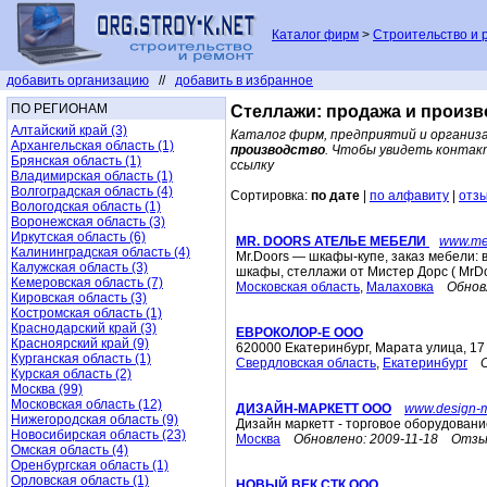
Каталог фирм
>
Строительство и 
добавить организацию
//
добавить в избранное
ПО РЕГИОНАМ
Стеллажи: продажа и произв
Алтайский край (3)
Каталог фирм, предприятий и организ
Архангельская область (1)
производство
. Чтобы увидеть контак
Брянская область (1)
ссылку
Владимирская область (1)
Волгоградская область (4)
Сортировка:
по дате
|
по алфавиту
|
отз
Вологодская область (1)
Воронежская область (3)
Иркутская область (6)
MR. DOORS АТЕЛЬЕ МЕБЕЛИ
www.me
Калининградская область (4)
Mr.Doors — шкафы-купе, заказ мебели: 
Калужская область (3)
шкафы, стеллажи от Мистер Дорс ( MrDo
Кемеровская область (7)
Московская область
,
Малаховка
Обнов
Кировская область (3)
Костромская область (1)
Краснодарский край (3)
ЕВРОКОЛОР-Е ООО
Красноярский край (9)
620000 Екатеринбург, Марата улица, 17
Курганская область (1)
Свердловская область
,
Екатеринбург
Курская область (2)
Москва (99)
Московская область (12)
ДИЗАЙН-МАРКЕТТ ООО
www.design-m
Нижегородская область (9)
Дизайн маркетт - торговое оборудовани
Новосибирская область (23)
Москва
Обновлено:
2009-11-18
Отзы
Омская область (4)
Оренбургская область (1)
Орловская область (1)
НОВЫЙ ВЕК СТК ООО