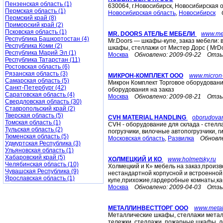
Пензенская область (1)
630064, г.Новосибирск, Новосибирская о
Пермская область (1)
Новосибирская область
,
Новосибирск
Пермский край (8)
Приморский край (2)
Псковская область (1)
MR. DOORS АТЕЛЬЕ МЕБЕЛИ
www.me
Республика Башкортостан (4)
Mr.Doors — шкафы-купе, заказ мебели: 
Республика Коми (2)
шкафы, стеллажи от Мистер Дорс ( MrDo
Республика Марий Эл (1)
Москва
Обновлено:
2009-09-22
Отзы
Республика Татарстан (11)
Ростовская область (6)
Рязанская область (3)
МИКРОН-КОМПЛЕКТ ООО
www.micron
Самарская область (5)
Микрон Комплект Торговое оборудовани
Санкт-Петербург (42)
оборудования на заказ
Саратовская область (4)
Москва
Обновлено:
2009-08-21
Отзы
Свердловская область (30)
Ставропольский край (2)
Тверская область (5)
CVH MATERIAL HANDLING
oborudovan
Томская область (1)
CVH - оборудование для склада - стелл
Тульская область (2)
погрузчики, вилочные автопогрузчики, 
Тюменская область (5)
Московская область
,
Развилка
Обновл
Удмуртская Республика (3)
Ульяновская область (1)
Хабаровский край (5)
ХОЛМЕЦКИЙ И КО
www.holmetsky.ru
Челябинская область (10)
Холмецкий и К» мебель на заказ,произв
Чувашская Республика (9)
нестандартной корпусной и встроенно
Ярославская область (1)
купе,прихожие,гардеробные комнаты,к
Москва
Обновлено:
2009-04-03
Отзы
МЕТАЛЛИНВЕСТТОРГ ООО
www.metal
Металлические шкафы, стеллажи металл
тележки, стеллажи, пожарные шкафы, л