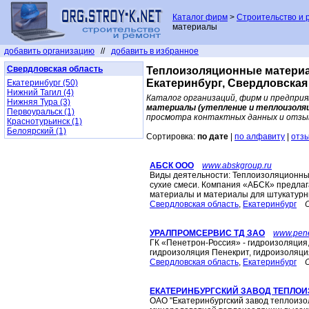
Каталог фирм
>
Строительство и 
материалы
добавить организацию
//
добавить в избранное
Свердловская область
Теплоизоляционные материал
Екатеринбург, Свердловская
Екатеринбург (50)
Нижний Тагил (4)
Каталог организаций, фирм и предпри
Нижняя Тура (3)
материалы (утепление и теплоизоляц
Первоуральск (1)
просмотра контактных данных и отзыв
Краснотурьинск (1)
Белоярский (1)
Сортировка:
по дате
|
по алфавиту
|
отз
АБСК ООО
www.abskgroup.ru
Виды деятельности: Теплоизоляционны
сухие смеси. Компания «АБСК» предла
материалы и материалы для штукатурн
Свердловская область
,
Екатеринбург
УРАЛПРОМСЕРВИС ТД ЗАО
www.pene
ГК «Пенетрон-Россия» - гидроизоляци
гидроизоляция Пенекрит, гидроизоляци
Свердловская область
,
Екатеринбург
ЕКАТЕРИНБУРГСКИЙ ЗАВОД ТЕПЛО
ОАО "Екатеринбургский завод теплоизо