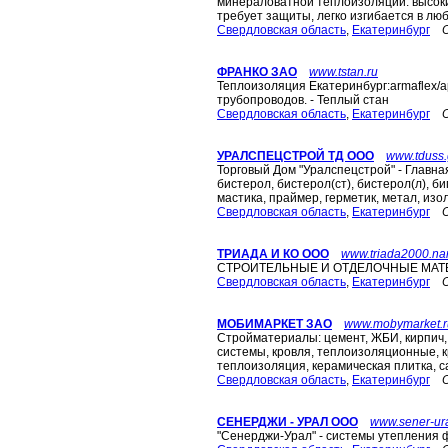
минераловатной теплоизоляции: высоки
требует защиты, легко изгибается в люб
Свердловская область
,
Екатеринбург
ФРАНКО ЗАО
www.tstan.ru
Теплоизоляция Екатеринбург:armaflex/
трубопроводов. - Теплый стан
Свердловская область
,
Екатеринбург
УРАЛСПЕЦСТРОЙ ТД ООО
www.tduss
Торговый Дом "Уралспецстрой" - Главная
бистерол, бистерол(ст), бистерол(л), б
мастика, праймер, герметик, метал, изол
Свердловская область
,
Екатеринбург
ТРИАДА И КО ООО
www.triada2000.na
СТРОИТЕЛЬНЫЕ И ОТДЕЛОЧНЫЕ МА
Свердловская область
,
Екатеринбург
МОБИМАРКЕТ ЗАО
www.mobymarket.r
Стройматериалы: цемент, ЖБИ, кирпич
системы, кровля, теплоизоляционные, 
теплоизоляция, керамическая плитка, са
Свердловская область
,
Екатеринбург
СЕНЕРДЖИ - УРАЛ ООО
www.sener-ura
"Сенерджи-Урал" - системы утепления 