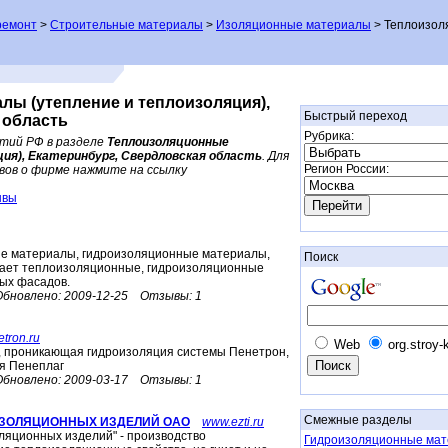
ремонт
>
Строительные материалы
>
Изоляционные материалы
> Теплоизол
ы (утепление и теплоизоляция),
Быстрый переход
 область
Рубрика:
ятий РФ в разделе
Теплоизоляционные
ия), Екатеринбург, Свердловская область
. Для
Регион России:
ов о фирме нажмите на ссылку
ывы
е материалы, гидроизоляционные материалы,
Поиск
гает теплоизоляционные, гидроизоляционные
ых фасадов.
Обновлено:
2009-12-25
Отзывы:
1
tron.ru
Web
org.stroy-
я, проникающая гидроизоляция системы Пенетрон,
я Пенеплаг
Обновлено:
2009-03-17
Отзывы:
1
Смежные разделы
ИЗОЛЯЦИОННЫХ ИЗДЕЛИЙ ОАО
www.ezti.ru
ляционных изделий" - производство
Гидроизоляционные мат