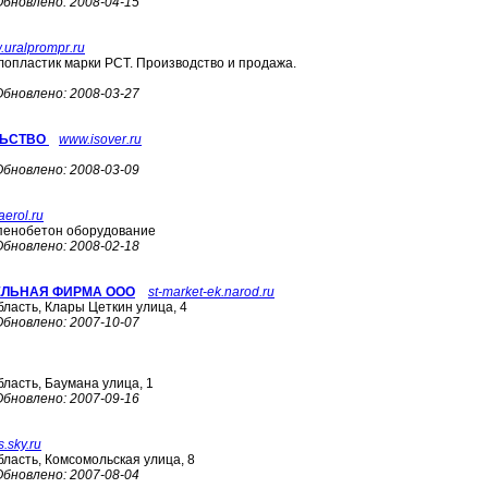
Обновлено:
2008-04-15
uralprompr.ru
лопластик марки РСТ. Производство и продажа.
Обновлено:
2008-03-27
ЛЬСТВО
www.isover.ru
Обновлено:
2008-03-09
aerol.ru
 пенобетон оборудование
Обновлено:
2008-02-18
ЕЛЬНАЯ ФИРМА ООО
st-market-ek.narod.ru
бласть, Клары Цеткин улица, 4
Обновлено:
2007-10-07
бласть, Баумана улица, 1
Обновлено:
2007-09-16
.sky.ru
бласть, Комсомольская улица, 8
Обновлено:
2007-08-04