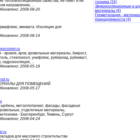
е теплоизоляционные свойства, не гниет и не
техника (24)
ом направлении, ...
Звукоизоляционные и 
Обновлено:
2008-08-20
материалы (6)
Герметизация - материа
принадлежности (4)
армафлекс, минвата. Изоляция для
Обновлено:
2008-08-14
.gorcomm.ru
 - кровля, кров, кровельные материалы, бикрост,
иполь, стеклоизол, унифлекс, рубероид, рубемаст,
, гидроизоляция, ...
Обновлено:
2008-05-18
rod.ru
ТЕРИАЛЫ ДЛЯ ПОМЕЩЕНИЙ
Обновлено:
2008-05-17
u
, щебень, металлопрокат, фасады, фасадные
кровельные, отделочные материалы,
нтехника - Екатеринбург, Тюмень, Сургут
Обновлено:
2008-04-24
l.ru
фасадов для массового строительства