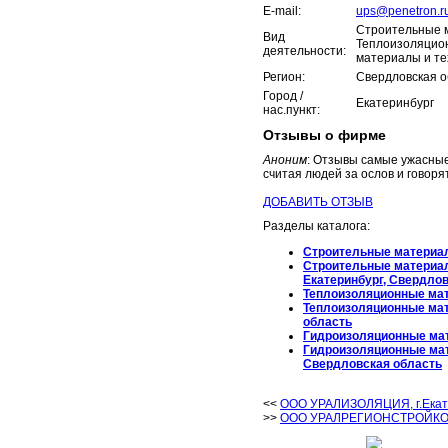
E-mail:
ups@penetron.r
Строительные 
Вид
Теплоизоляцио
деятельности:
материалы и те
Регион:
Свердловская о
Город /
Екатеринбург
нас.пункт:
Отзывы о фирме
Аноним
: Отзывы самые ужасные
считая людей за ослов и говорят
ДОБАВИТЬ ОТЗЫВ
Разделы каталога:
Строительные материа
Строительные материа
Екатеринбург, Свердло
Теплоизоляционные ма
Теплоизоляционные ма
область
Гидроизоляционные мат
Гидроизоляционные мат
Свердловская область
<<
ООО УРАЛИЗОЛЯЦИЯ, г.Екат
>>
ООО УРАЛРЕГИОНСТРОЙКОМП