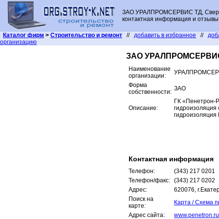
ЗАО УРАЛПРОМСЕРВИС ТД, Свердл
контактная информация и отзывы 
Каталог фирм
>
Строительство и ремонт
//
добавить в избранное
//
доб
организацию
ЗАО УРАЛПРОМСЕРВИ
Наименование
УРАЛПРОМСЕР
организации:
Форма
ЗАО
собственности:
ГК «Пенетрон-Р
Описание:
гидроизоляция 
гидроизоляция
Контактная информация
Телефон:
(343) 217 0201
Телефон/факс:
(343) 217 0202
Адрес:
620076, г.Екате
Поиск на
Карта / Схема 
карте:
Адрес сайта:
www.penetron.ru