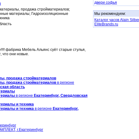
двери софья
u
материалы, продажа стройматериалов;
нные материалы; Гидроизоляционные
Мы рекомендуем:
хника
Каталог часов Alain Silbe
бласть
EliteBrands.ru
!!!! фабрика Мебель Альянс суёт старые стулья,
, что они новые.
лы, продажа стройматериалов
лы, продажа стройматериалов
в регионе
вская область
териалы
териалы
в регионе
Екатеринбург, Свердловская
ериалы и техника
ериалы и техника
в регионе
Екатеринбург,
еринбург
ЛЕКТ, г.Екатеринбург