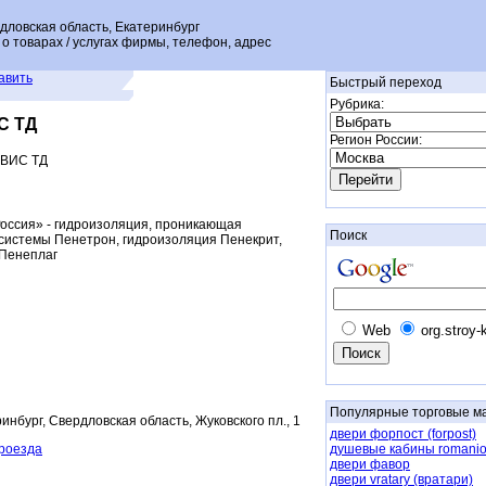
овская область, Екатеринбург
о товарах / услугах фирмы, телефон, адрес
авить
Быстрый переход
Рубрика:
С ТД
Регион России:
ВИС ТД
оссия» - гидроизоляция, проникающая
Поиск
системы Пенетрон, гидроизоляция Пенекрит,
 Пенеплаг
Web
org.stroy-
Популярные торговые м
ринбург, Свердловская область, Жуковского пл., 1
двери форпост (forpost)
проезда
душевые кабины romanio
двери фавор
двери vratary (вратари)