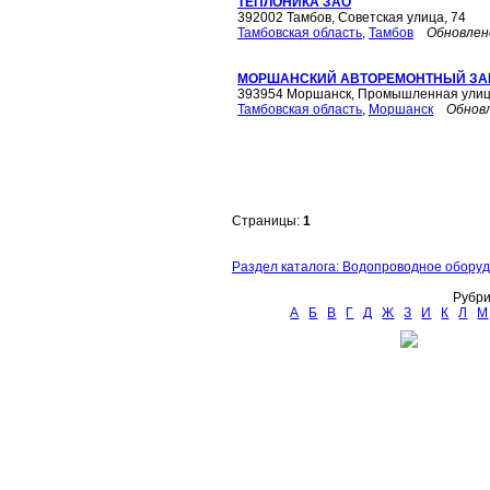
ТЕПЛОНИКА ЗАО
392002 Тамбов, Советская улица, 74
Тамбовская область
,
Тамбов
Обновлен
МОРШАНСКИЙ АВТОРЕМОНТНЫЙ ЗА
393954 Моршанск, Промышленная улиц
Тамбовская область
,
Моршанск
Обнов
Страницы:
1
Раздел каталога: Водопроводное оборуд
Рубри
А
Б
В
Г
Д
Ж
З
И
К
Л
М