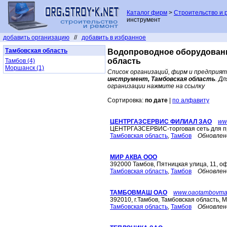
Каталог фирм
>
Строительство и 
инструмент
добавить организацию
//
добавить в избранное
Тамбовская область
Водопроводное оборудовани
область
Тамбов (4)
Моршанск (1)
Список организаций, фирм и предприят
инструмент, Тамбовская область
. Д
огранизации нажмите на ссылку
Сортировка:
по дате
|
по алфавиту
ЦЕНТРГАЗСЕРВИС ФИЛИАЛ ЗАО
ww
ЦЕНТРГАЗСЕРВИС-торговая сеть для 
Тамбовская область
,
Тамбов
Обновлен
МИР АКВА ООО
392000 Тамбов, Пятницкая улица, 11, о
Тамбовская область
,
Тамбов
Обновлен
ТАМБОВМАШ ОАО
www.oaotambovmas
392010, г.Тамбов, Тамбовская область, 
Тамбовская область
,
Тамбов
Обновлен