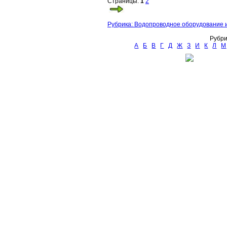
Страницы:
1
2
Рубрика: Водопроводное оборудование и
Рубри
А
Б
В
Г
Д
Ж
З
И
К
Л
М