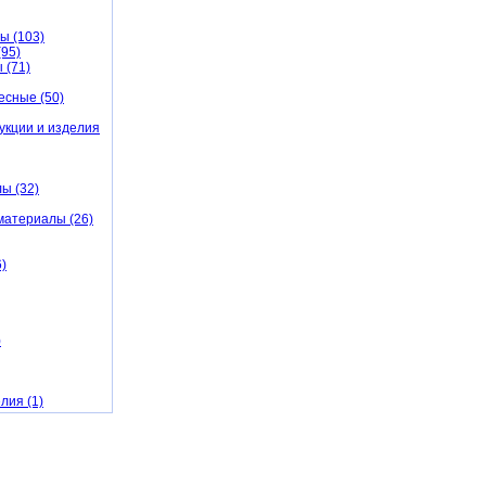
ы (103)
95)
 (71)
есные (50)
укции и изделия
ы (32)
материалы (26)
)
)
лия (1)