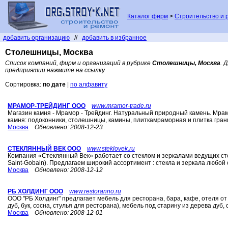
Каталог фирм
>
Строительство и 
добавить организацию
//
добавить в избранное
Столешницы, Москва
Список компаний, фирм и организаций в рубрике
Столешницы, Москва
. 
предприятии нажмите на ссылку
Сортировка:
по дате
|
по алфавиту
МРАМОР-ТРЕЙДИНГ ООО
www.mramor-trade.ru
Магазин камня - Мрамор - Трейдинг. Натуральный природный камень. Мрамор
камня: подоконники, столешницы, камины, плиткамраморная и плитка гранит
Москва
Обновлено:
2008-12-23
СТЕКЛЯННЫЙ ВЕК ООО
www.steklovek.ru
Компания «Стеклянный Век» работает со стеклом и зеркалами ведущих стек
Saint-Gobain). Предлагаем широкий ассортимент : стекла и зеркала любой 
Москва
Обновлено:
2008-12-12
РБ ХОЛДИНГ ООО
www.restoranno.ru
ООО "РБ Холдинг" предлагает мебель для ресторана, бара, кафе, отеля о
дуб, бук, сосна, стулья для ресторана), мебель под старину из дерева дуб, с
Москва
Обновлено:
2008-12-01