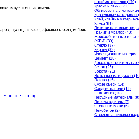
стройматериалов (179)
Краски и лаки (171)
anke, искусственный камень
Облицовочные материал
Кровельные материалы (
Клей, клейкие материалы
Замки (64)
Потолки натяжные, подв
баров, стулья для кафе, офисные кресла, мебель
Гранит и мрамор (43)
Железобетонные констр
(ЖБИ) (39)
Стекло (37)
Кирпич (32)
Изоляционные материал
Цемент (28)
Дорожно-строительные 
Бетон (25)
Ворота (21)
Нетканые материалы (16
Плитка (15)
Сухие смеси (14)
Сэндвич панели (11)
Шпатлевка (10)
Т
У
Ф
Ц
Ч
Ш
Щ
Э
Нерудные материалы (8
Пиломатериалы (7)
Стеновые блоки (6)
Пенобетон (2)
Стеклопластиковые изде