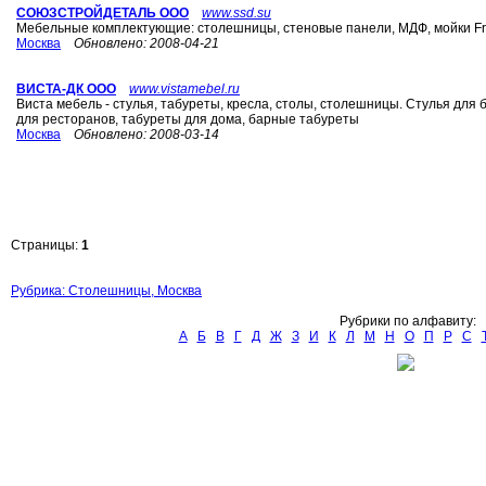
СОЮЗСТРОЙДЕТАЛЬ ООО
www.ssd.su
Мебельные комплектующие: столешницы, стеновые панели, МДФ, мойки Fr
Москва
Обновлено:
2008-04-21
ВИСТА-ДК ООО
www.vistamebel.ru
Виста мебель - стулья, табуреты, кресла, столы, столешницы. Стулья для 
для ресторанов, табуреты для дома, барные табуреты
Москва
Обновлено:
2008-03-14
Страницы:
1
Рубрика: Столешницы, Москва
Рубрики по алфавиту:
А
Б
В
Г
Д
Ж
З
И
К
Л
М
Н
О
П
Р
С