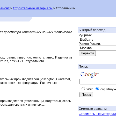
ремонт
>
Строительные материалы
> Столешницы
Быстрый переход
Для просмотра контактных данных и отзывов о
Рубрика:
Регион России:
, гранит, известняк, оникс, сланец. Изделия из
ная, слэбы из натурального ...
Поиск
ольных производителей (Pilkington, Glaverbel,
сложности . конфигурации. Различные ...
Web
org.stroy-
т производителя (столешницы, подстолья, столы
осна для светских и пивных ...
Смежные разделы
Строительные материал