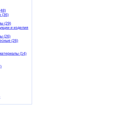
48)
 (36)
ы (29)
укции и изделия
ы (26)
есные (26)
материалы (14)
)
)