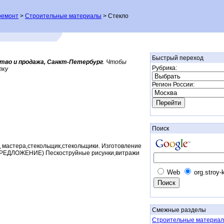
ремонт
>
Строительные материалы
> Стекло
Быстрый переход
тво и продажа, Санкт-Петербург
. Чтобы
Рубрика:
лку
Регион России:
Поиск
д мастера,стекольщик,стекольщики. Изготовление
РЕДЛОЖЕНИЕ) Пескоструйные рисунки,витражи
Web
org.stroy-
Смежные разделы
Строительные материал