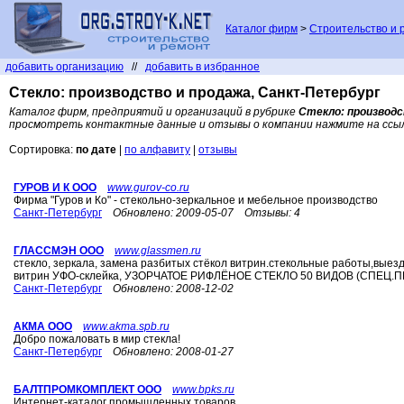
Каталог фирм
>
Строительство и 
добавить организацию
//
добавить в избранное
Стекло: производство и продажа, Санкт-Петербург
Каталог фирм, предприятий и организаций в рубрике
Стекло: производс
просмотреть контактные данные и отзывы о компании нажмите на ссы
Сортировка:
по дате
|
по алфавиту
|
отзывы
ГУРОВ И К ООО
www.gurov-co.ru
Фирма "Гуров и Ко" - стекольно-зеркальное и мебельное производство
Санкт-Петербург
Обновлено:
2009-05-07
Отзывы:
4
ГЛАСCМЭН ООО
www.glassmen.ru
стекло, зеркала, замена разбитых стёкол витрин.стекольные работы,выез
витрин УФО-склейка, УЗОРЧАТОЕ РИФЛЁНОЕ СТЕКЛО 50 ВИДОВ (СПЕЦ.П
Санкт-Петербург
Обновлено:
2008-12-02
АКМА ООО
www.akma.spb.ru
Добро пожаловать в мир стекла!
Санкт-Петербург
Обновлено:
2008-01-27
БАЛТПРОМКОМПЛЕКТ ООО
www.bpks.ru
Интернет-каталог промышленных товаров