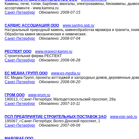
Камины, печи, топки, барбекю, мангалы, электрокамины, биокамины, дым
ассортименте - www.kamina.ru
Санкт-Петербург
Обновлено:
2008-07-15
САРДИС АССОЦИАЦИЯ ООО
www.sardys.spb.ru
Натуральный природный камень, камнеобработка мрамора и гранита, оник
Обработка камня механическая и химическая.
Санкт-Петербург
Обновлено:
2008-07-04
РЕСПЕКТ ООО
www.respect-kamni.ru
Строительная фирма РЕСПЕКТ
Санкт-Петербург
Обновлено:
2008-06-28
ЕС МЕДИА ГРУПП ООО
www.es-media.ru
ЕС Медиа Групп, проекты коттеджей и загородных домов, деревянные дом
Санкт-Петербург
Обновлено:
2008-06-20
ГРОМ ООО
www.grom.ru
190013, г.Санкт-Петербург, Малодетскосельский проспект, 28а
Санкт-Петербург
Обновлено:
2007-10-11
ПСП ПРЕДПРИЯТИЕ СТРОИТЕЛЬНЫХ ПОСТАВОК ЗАО
www.psp-spb.ru
195067, г.Санкт-Петербург, Волго-Донской проспект, 1
Санкт-Петербург
Обновлено:
2007-09-06
MARGRAF ООО