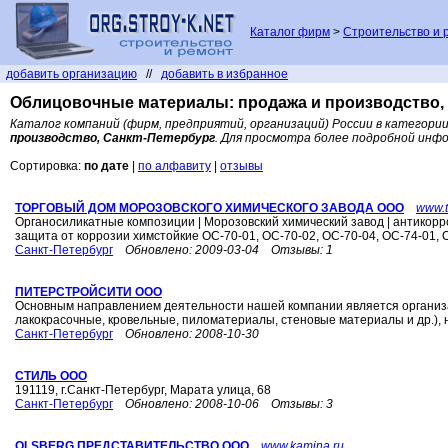
Каталог фирм
>
Строительство и 
добавить организацию
//
добавить в избранное
Облицовочные материалы: продажа и производство, 
Каталог компаний (фирм, предприятий, организаций) России в категори
производство, Санкт-Петербург
. Для просмотра более подробной инф
Сортировка:
по дате
|
по алфавиту
|
отзывы
ТОРГОВЫЙ ДОМ МОРОЗОВСКОГО ХИМИЧЕСКОГО ЗАВОДА ООО
www.t
Органосиликатные композиции | Морозовский химический завод | антикорр
защита от коррозии химстойкие ОС-70-01, ОС-70-02, ОС-70-04, ОС-74-01, О
Санкт-Петербург
Обновлено:
2009-03-04
Отзывы:
1
ПИТЕРСТРОЙСИТИ ООО
Основным направлением деятельности нашей компании является организа
лакокрасочные, кровельные, пиломатериалы, стеновые материалы и др.), 
Санкт-Петербург
Обновлено:
2008-10-30
СТИЛЬ ООО
191119, г.Санкт-Петербург, Марата улица, 68
Санкт-Петербург
Обновлено:
2008-10-06
Отзывы:
3
OLSBERG ПРЕДСТАВИТЕЛЬСТВО ООО
www.kamina.ru