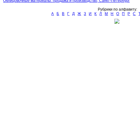
Облицовочные материалы: продажа и производство, Санкт-Петербург
Рубрики по алфавиту:
А
Б
В
Г
Д
Ж
З
И
К
Л
М
Н
О
П
Р
С