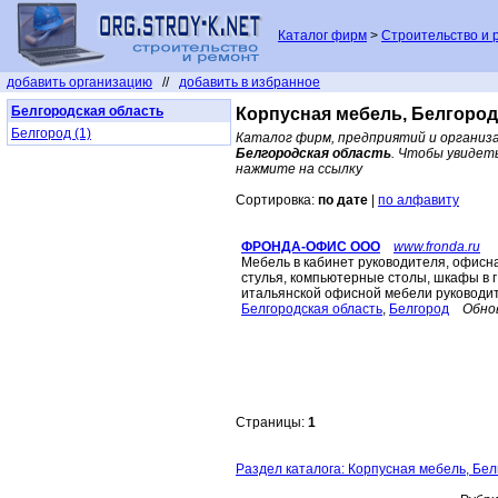
Каталог фирм
>
Строительство и 
добавить организацию
//
добавить в избранное
Белгородская область
Корпусная мебель, Белгород
Белгород (1)
Каталог фирм, предприятий и организ
Белгородская область
. Чтобы увидет
нажмите на ссылку
Сортировка:
по дате
|
по алфавиту
ФРОНДА-ОФИС ООО
www.fronda.ru
Мебель в кабинет руководителя, офисна
стулья, компьютерные столы, шкафы в г
итальянской офисной мебели руководи
Белгородская область
,
Белгород
Обно
Страницы:
1
Раздел каталога: Корпусная мебель, Бел