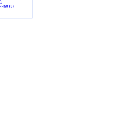
)
ная (3)