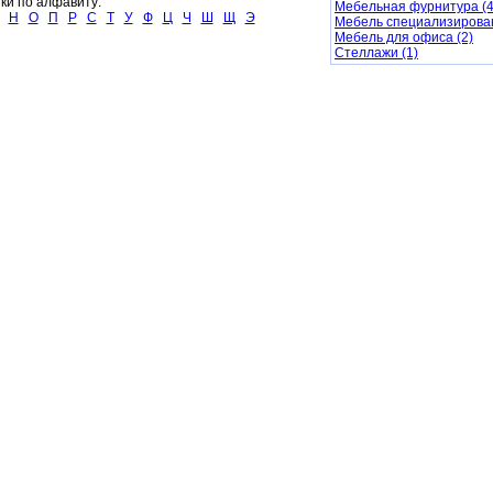
ки по алфавиту:
Мебельная фурнитура (4
Н
О
П
Р
С
Т
У
Ф
Ц
Ч
Ш
Щ
Э
Мебель специализирован
Мебель для офиса (2)
Стеллажи (1)