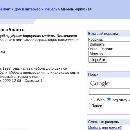
ремонт
>
Дом и интерьер
>
Мебель
> Мебель корпусная
ая область
Быстрый переход
ций в рубрике
Корпусная мебель, Пензенская
Рубрика:
данные и отзывы об огранизации нажмите на
Регион России:
ывы
 1993 года, начав с небольшого цеха со
бели. Мебель производили по индивидуальным
Поиск
первый оптовый клиент. ...
:
2009-12-08
Отзывы:
1
Web
org.stroy-
Смежные разделы
Мебель для дома (6)