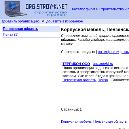
Каталог фирм
>
Строительство и 
добавить организацию
//
добавить в избранное
Пензенская область
Корпусная мебель, Пензенск
Пенза (1)
Справочник компаний, фирм и организа
область
. Чтобы увидеть контактные 
ссылку
Сортировка:
по дате
|
по алфавиту
|
отз
ТЕРРИКОН ООО
terrikon58.ru
Наша организация ведет свою историю с
скромным ассортиментом корпусной ме
заказам. Уже через 2 года в цех пришел 
Пензенская область
,
Пенза
Обновлено
Страницы:
1
Корпусная мебель, Пензенская область