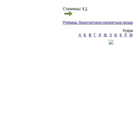
Страницы:
1
2
Рубрика: Архитектурно-проектные орган
Рубри
А
Б
В
Г
Д
Ж
З
И
К
Л
М