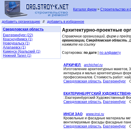
Каталог фирм
>
Строительство и 
добавить организацию
//
добавить в избранное
Свердловская область
Архитектурно-проектные орг
Екатеринбург (22)
Справочник организаций, фирм и предп
Красноуфимск (1)
организации, Свердловская область
. 
Новоуральск (1)
нажмите на ссылку
Алапаевск (1)
Каменск-Уральский (1)
Сортировка:
по дате
|
по алфавиту
Нижний Тагил (1)
АРХИЧЕЛ
archichel.ru
Изготовление архитектурных макетов, 
интерьера и малых архитектурных форм
профессионалов. Стоимость работ: найд
Свердловская область
,
Екатеринбург
ЕКАТЕРИНБУРГСКИЙ ХУДОЖЕСТВЕН
::Екатеринбургский Художественный Фо
Свердловская область
,
Екатеринбург
ИНСИ ЗАО
www.insi.ru
Кровельные и фасадные материалы ме
вентилируемые фасады фасадные пане
Свердловская область
,
Екатеринбург