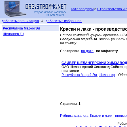
Каталог фирм
>
Строительство и 
добавить организацию
//
добавить в избранное
Республика Марий Эл
Краски и лаки - производств
Шелангер (1)
Список компаний, фирм и организаций 
Республика Марий Эл
. Чтобы увидеть
на ссылку
Сортировка:
по дате
|
по алфавиту
САЙВЕР ШЕЛАНГЕРСКИЙ ХИМЗАВОД
ОАО Шелангерский Химзавод Сайвер, прод
шпатлевки
Республика Марий Эл
,
Шелангер
Обно
Страницы:
1
Рубрика каталога: Краски и лаки - прои
Рубри