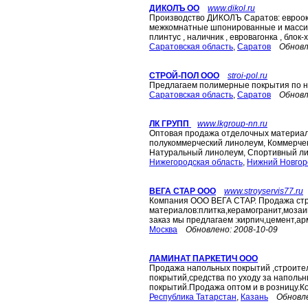
ДИКОЛЪ ОО
www.dikol.ru
Производство ДИКОЛЪ Саратов: евроокн
межкомнатные шпонированные и массивны
плинтус , наличник , евровагонка , блок-хау
Саратовская область
,
Саратов
Обновл
СТРОЙ-ПОЛ ООО
stroi-pol.ru
Предлагаем полимерные покрытия по н
Саратовская область
,
Саратов
Обновл
ЛК ГРУПП
www.lkgroup-nn.ru
Оптовая продажа отделочных материал
полукоммерческий линолеум, Коммерчек
Натуральный линолеум, Спортивный лин
Нижегородская область
,
Нижний Новгор
ВЕГА СТАР ООО
www.stroyservis77.ru
Компания ООО ВЕГА СТАР. Продажа ст
материалов:плитка,керамогранит,мозаик
заказ мы предлагаем :кирпич,цемент,ар
Москва
Обновлено:
2008-10-09
ЛАМИНАТ ПАРКЕТИЧ ООО
Продажа напольных покрытий ,строите
покрытий,средства по уходу за наполь
покрытий.Продажа оптом и в розницу.К
Республика Татарстан
,
Казань
Обновл