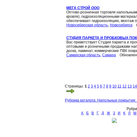
МЕГА СТРОЙ ООО
Оптово-розничная торговля напольным
кровля), гидроизоляционными материал
обеспечивает гидроизоляцию, монтаж пр
Новосибирская область
,
Новосибирск
СТУДИЯ ПАРКЕТА И ПРОБКОВЫХ ПО
Вас приветствует Студия паркета и пр
оптовыми и розничными продажами напо
доска, ламинат, коммерческие ПВХ покры
Самарская область
,
Самара
Обновлен
Страницы:
1
2
3
4
5
6
7
8
9
10
11
12
13
14
Рубрика каталога: Напольные покрытия:
Рубри
А
Б
В
Г
Д
Ж
З
И
К
Л
М