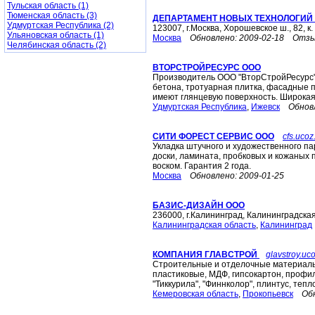
Тульская область (1)
Тюменская область (3)
ДЕПАРТАМЕНТ НОВЫХ ТЕХНОЛОГИЙ
Удмуртская Республика (2)
123007, г.Москва, Хорошевское ш., 82, к.
Ульяновская область (1)
Москва
Обновлено:
2009-02-18
Отзы
Челябинская область (2)
ВТОРСТРОЙРЕСУРС ООО
Производитель ООО "ВторСтройРесурс"
бетона, тротуарная плитка, фасадные п
имеют глянцевую поверхность. Широкая ц
Удмуртская Республика
,
Ижевск
Обнов
СИТИ ФОРЕСТ СЕРВИС ООО
cfs.ucoz
Укладка штучного и художественного па
доски, ламината, пробковых и кожаных 
воском. Гарантия 2 года.
Москва
Обновлено:
2009-01-25
БАЗИС-ДИЗАЙН ООО
236000, г.Калининград, Калининградская
Калининградская область
,
Калининград
КОМПАНИЯ ГЛАВСТРОЙ
glavstroy.uco
Строительные и отделочные материалы 
пластиковые, МДФ, гипсокартон, профиль
"Тиккурила", "Финнколор", плинтус, теп
Кемеровская область
,
Прокопьевск
Об