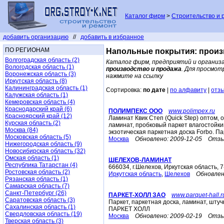
Каталог фирм
>
Строительство и 
добавить организацию
//
добавить в избранное
ПО РЕГИОНАМ
Напольные покрытия: произ
Волгоградская область (2)
Каталог фирм, предприятий и организа
Вологодская область (1)
производство и продажа
. Для просмот
Воронежская область (3)
нажмите на ссылку
Иркутская область (8)
Калининградская область (1)
Сортировка:
по дате
|
по алфавиту
|
отз
Калужская область (1)
Кемеровская область (4)
Краснодарский край (6)
ПОЛИМПЕКС ООО
www.polimpex.ru
Красноярский край (12)
Ламинат Квик Степ (Quick Step) оптом, 
Курская область (2)
ламинат, пробковый паркет влагостойкий
Москва (84)
экзотическая паркетная доска Forbo. Пар
Московская область (5)
Москва
Обновлено:
2009-12-05
Отзы
Нижегородская область (9)
Новосибирская область (32)
Омская область (1)
ШЕЛЕХОВ-ЛАМИНАТ
Республика Татарстан (4)
666034, г.Шелехов, Иркутская область, 7
Ростовская область (2)
Иркутская область
,
Шелехов
Обновлен
Рязанская область (1)
Самарская область (7)
Санкт-Петербург (26)
ПАРКЕТ-ХОЛЛ ЗАО
www.parquet-hall.r
Саратовская область (3)
Паркет, паркетная доска, ламинат, штуч
Сахалинская область (1)
ПАРКЕТ ХОЛЛ
Свердловская область (19)
Москва
Обновлено:
2009-02-19
Отзы
Тверская область (3)