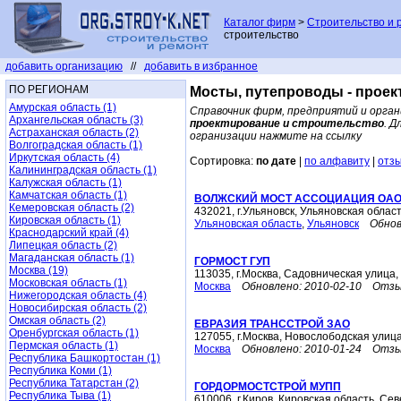
Каталог фирм
>
Строительство и 
строительство
добавить организацию
//
добавить в избранное
ПО РЕГИОНАМ
Мосты, путепроводы - проек
Амурская область (1)
Справочник фирм, предприятий и орган
Архангельская область (3)
проектирование и строительство
. 
Астраханская область (2)
огранизации нажмите на ссылку
Волгоградская область (1)
Иркутская область (4)
Сортировка:
по дате
|
по алфавиту
|
отз
Калининградская область (1)
Калужская область (1)
Камчатская область (1)
ВОЛЖСКИЙ МОСТ АССОЦИАЦИЯ ОА
Кемеровская область (2)
432021, г.Ульяновск, Ульяновская облас
Кировская область (1)
Ульяновская область
,
Ульяновск
Обнов
Краснодарский край (4)
Липецкая область (2)
Магаданская область (1)
ГОРМОСТ ГУП
Москва (19)
113035, г.Москва, Садовническая улица,
Московская область (1)
Москва
Обновлено:
2010-02-10
Отзы
Нижегородская область (4)
Новосибирская область (2)
Омская область (2)
ЕВРАЗИЯ ТРАНССТРОЙ ЗАО
Оренбургская область (1)
127055, г.Москва, Новослободская улица
Пермская область (1)
Москва
Обновлено:
2010-01-24
Отзы
Республика Башкортостан (1)
Республика Коми (1)
Республика Татарстан (2)
ГОРДОРМОСТСТРОЙ МУПП
Республика Тыва (1)
610006, г.Киров, Кировская область, Се