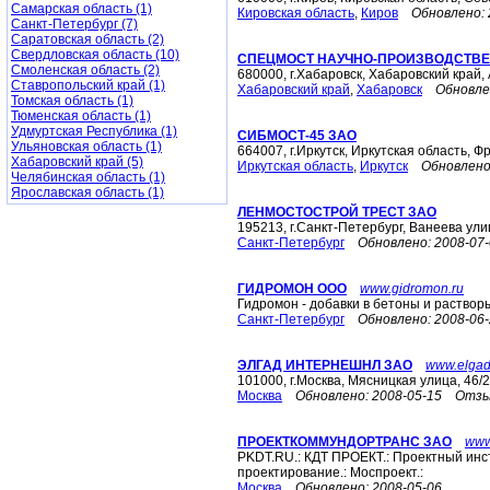
Самарская область (1)
Кировская область
,
Киров
Обновлено:
Санкт-Петербург (7)
Саратовская область (2)
Свердловская область (10)
СПЕЦМОСТ НАУЧНО-ПРОИЗВОДСТВЕ
Смоленская область (2)
680000, г.Хабаровск, Хабаровский край, 
Ставропольский край (1)
Хабаровский край
,
Хабаровск
Обновле
Томская область (1)
Тюменская область (1)
Удмуртская Республика (1)
СИБМОСТ-45 ЗАО
Ульяновская область (1)
664007, г.Иркутск, Иркутская область, Ф
Хабаровский край (5)
Иркутская область
,
Иркутск
Обновлено
Челябинская область (1)
Ярославская область (1)
ЛЕНМОСТОСТРОЙ ТРЕСТ ЗАО
195213, г.Санкт-Петербург, Ванеева ули
Санкт-Петербург
Обновлено:
2008-07
ГИДРОМОН ООО
www.gidromon.ru
Гидромон - добавки в бетоны и раствор
Санкт-Петербург
Обновлено:
2008-06
ЭЛГАД ИНТЕРНЕШНЛ ЗАО
www.elgad
101000, г.Москва, Мясницкая улица, 46/2
Москва
Обновлено:
2008-05-15
Отзы
ПРОЕКТКОММУНДОРТРАНС ЗАО
www
PKDT.RU.: КДТ ПРОЕКТ.: Проектный инст
проектирование.: Моспроект.:
Москва
Обновлено:
2008-05-06