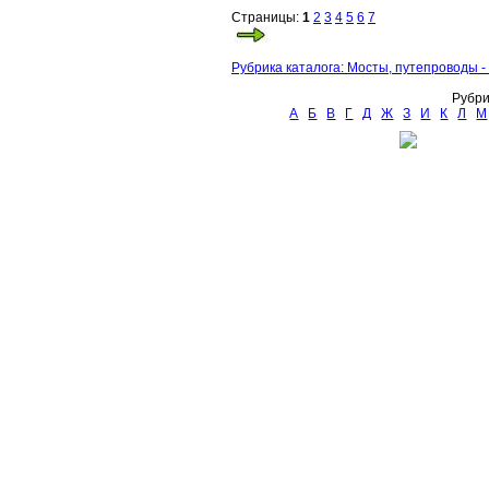
Страницы:
1
2
3
4
5
6
7
Рубрика каталога: Мосты, путепроводы -
Рубри
А
Б
В
Г
Д
Ж
З
И
К
Л
М