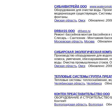
СИБАКВАТРЕЙД ООО
www.wateromsk
Оборудование для очистки воды. Проект
модернизация существующих. Системы 
фонтаны.
Омская область
,
Омск
Обновлено:
200
DRBASS ООО
drbass.ru
Ремонт бассейнов монтаж бассейнов и 
Слесарь – Сантехник - Монтажник басс
Московская область
,
Москва
Обновлен
СИБИРСКАЯ ЭКОЛОГИЧЕСКАЯ КОМП
Производство оборудования для водопо
осмоса, умягчения, обеззараживания, 
воды. Очистка промышленных стоков. 
Омская область
,
Омск
Обновлено:
200
ТЕПЛОВЫЕ СИСТЕМЫ ГРУППА ПРЕД
Тепловые системы: теплоснабжение, во
Челябинская область
,
Челябинск
Обно
КОНТЕК ПРЕДСТАВИТЕЛЬСТВО ООО
ОБОРУДОВАНИЕ И СТРОИТЕЛЬСТВО 
Контек®
Волгоградская область
,
Волгоград
Обн