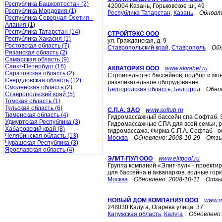
Республика Башкортостан (2)
420004 Казань, Горьковское ш., 49
Республика Мордовия (1)
Республика Татарстан
,
Казань
Обновл
Республика Северная Осетия -
Алания (1)
Республика Татарстан (14)
СТРОЙТЭКС ООО
Республика Хакасия (1)
ул. Гражданская, д. 9
Ростовская область (7)
Ставропольский край
,
Ставрополь
Обн
Рязанская область (2)
Самарская область (9)
Санкт-Петербург (16)
АКВАТОРИЯ ООО
www.akvabel.ru
Саратовская область (2)
Строительство бассейнов, подбор и мо
Свердловская область (12)
развлекательное оборудование
Смоленская область (2)
Белгородская область
,
Белгород
Обно
Ставропольский край (5)
Томская область (1)
Тульская область (6)
С.П.А. ЗАО
www.softub.ru
Тюменская область (4)
Гидромассажный бассейн спа Софтаб. Sp
Удмуртская Республика (3)
Гидромассажные СПА для всей семьи, 
Хабаровский край (8)
гидромассажа. Фирма С.П.А. Софтаб - 
Челябинская область (13)
Москва
Обновлено:
2008-10-29
Отзы
Чувашская Республика (3)
Ярославская область (4)
ЭЛИТ-ПУЛ ООО
www.elitpool.ru
Группа компаний «Элит-пул» - проекти
для бассейна и аквапарков, водные горк
Москва
Обновлено:
2008-10-11
Отзы
НОВЫЙ ДОМ КОМПАНИЯ ООО
www.n
248030 Калуга, Огарева улица, 37
Калужская область
,
Калуга
Обновлено: