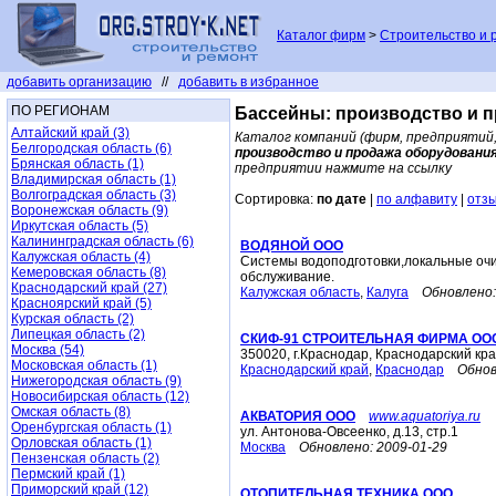
Каталог фирм
>
Строительство и 
добавить организацию
//
добавить в избранное
ПО РЕГИОНАМ
Бассейны: производство и 
Алтайский край (3)
Каталог компаний (фирм, предприятий,
Белгородская область (6)
производство и продажа оборудовани
Брянская область (1)
предприятии нажмите на ссылку
Владимирская область (1)
Волгоградская область (3)
Сортировка:
по дате
|
по алфавиту
|
отз
Воронежская область (9)
Иркутская область (5)
Калининградская область (6)
ВОДЯНОЙ ООО
Калужская область (4)
Системы водоподготовки,локальные очи
Кемеровская область (8)
обслуживание.
Краснодарский край (27)
Калужская область
,
Калуга
Обновлено:
Красноярский край (5)
Курская область (2)
Липецкая область (2)
СКИФ-91 СТРОИТЕЛЬНАЯ ФИРМА ОО
Москва (54)
350020, г.Краснодар, Краснодарский кра
Московская область (1)
Краснодарский край
,
Краснодар
Обнов
Нижегородская область (9)
Новосибирская область (12)
Омская область (8)
АКВАТОРИЯ ООО
www.aquatoriya.ru
Оренбургская область (1)
ул. Антонова-Овсеенко, д.13, стр.1
Орловская область (1)
Москва
Обновлено:
2009-01-29
Пензенская область (2)
Пермский край (1)
Приморский край (12)
ОТОПИТЕЛЬНАЯ ТЕХНИКА ООО