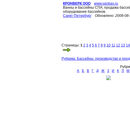
КРОНВЕРК ООО
www.vanbas.ru
Ванны и бассейны СПА; продажа бассей
оборудование бассейнов.
Санкт-Петербург
Обновлено:
2008-08
Страницы:
1
2
3
4
5
6
7
8
9
10
11
12
13
14
Рубрика: Бассейны: производство и про
Рубри
А
Б
В
Г
Д
Ж
З
И
К
Л
М