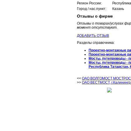
Регион России:
Республика
Город / нас.пункт:
Казань
Отзывы о фирме
Отзывы о товарах/услугах ф
момент отсутствуют.
ДОБАВИТЬ ОТЗЫВ
Разделы справочника:
Проектно-монтажные р
Проектно-монтажные р
Мосты, путепроводы - п
Мосты, путепроводы - п
Республика Татарстан, 
<<
ОАО ВОЛГОМОСТ МОСТРОСТР
>>
ОАО ВЕСТМОСТ, г.Калинингр