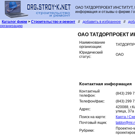
ОАО ТАТДОРПРОЕКТ ИНСТИТУТ, Ре
информация и отзывы о фирме / о
Каталог фирм
>
Строительство и ремонт
//
добавить в избранное
//
доб
организацию
ОАО ТАТДОРПРОЕКТ И
Наименование
ТАТДОРПР
организации:
Юридический
ОАО
статус:
Контактная информация
Контактный
(843) 299 
телефон:
Телефон/факс:
(843) 299 
420088, г.
Адрес:
улица, 37а
Поиск на карте:
Карта / Сх
Почтовый ящик:
tatdor@mi.
Проектно-
Рубрики:
проектиров