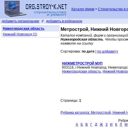
Каталог фирм
>
Строительство и 
добавить организацию
//
добавить в избранное
Нижегородская область
Метрострой, Нижний Новгоро
Нижний Новгород (1)
Каталог компаний, фирм и организаций
Нижегородская область
. Чтобы прос
нажмите на ссылку
Сортировка:
по дате
|
по алфавиту
НИЖМЕТРОСТРОЙ МУП
603116, г.Нижний Новгород, Нижегородс
Нижегородская область
,
Нижний Новгор
Страницы:
1
Рубрика каталога: Метрострой, Нижний 
Рубри
А
Б
В
Г
Д
Ж
З
И
К
Л
М