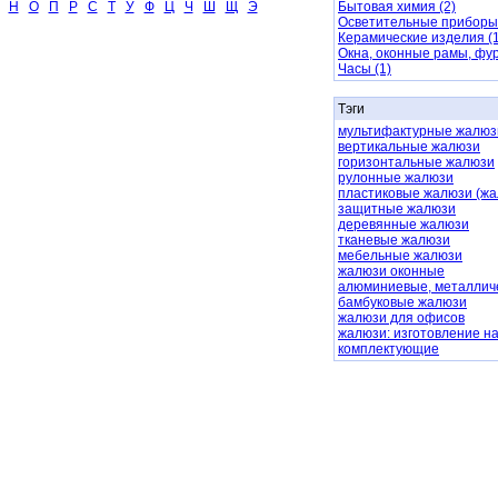
Н
О
П
Р
С
Т
У
Ф
Ц
Ч
Ш
Щ
Э
Бытовая химия (2)
Осветительные приборы 
Керамические изделия (1
Окна, оконные рамы, фур
Часы (1)
Тэги
мультифактурные жалюз
вертикальные жалюзи
горизонтальные жалюзи
рулонные жалюзи
пластиковые жалюзи (жа
защитные жалюзи
деревянные жалюзи
тканевые жалюзи
мебельные жалюзи
жалюзи оконные
алюминиевые, металлич
бамбуковые жалюзи
жалюзи для офисов
жалюзи: изготовление на
комплектующие