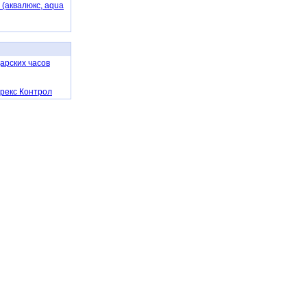
(аквалюкс, aqua
царских часов
орекс Контрол