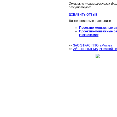
Отзывы о товарах/услугах ф
отсутствуют.
ДОБАВИТЬ ОТЗЫВ
Так же в нашем справочнике:
Проектно-монтажные р
Проектно-монтажные р
Нижнекамск
<<
ЗАО ЭТРАС ППО, г.Москва
>>
АЙС-НН ФИРМА, г.Нижний Н