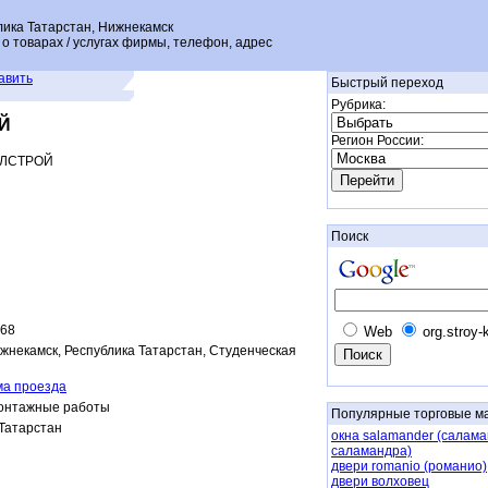
ка Татарстан, Нижнекамск
о товарах / услугах фирмы, телефон, адрес
авить
Быстрый переход
Рубрика:
Й
Регион России:
ЛСТРОЙ
Поиск
068
Web
org.stroy-
ижнекамск, Республика Татарстан, Студенческая
ма проезда
онтажные работы
Популярные торговые м
Татарстан
окна salamander (салама
саламандра)
двери romanio (романио)
двери волховец