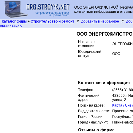
ООО ЭНЕРГОЖИЛСТРОЙ, Республи
контактная информация и отзывы 
Каталог фирм
>
Строительство и ремонт
//
добавить в избранное
//
доб
организацию
ООО ЭНЕРГОЖИЛСТРО
Название
ЭНЕРГОЖИ
компании:
Юридический
ООО
статус:
Контактная информация
Телефон:
(8555) 31 8
Фактический
423550, г.Н
адрес:
улица, 2
Поиск на карте:
Карта / Схе
Вид деятельности:
Проектно-м
Регион России:
Республика 
Город / нас.пункт:
Нижнекамск
Отзывы о фирме