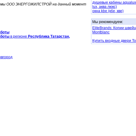
душевые кабины aqualux 
ирмы ООО ЭНЕРГОЖИЛСТРОЙ на данный момент
lux, аква люкс)
окна kbe (кбе, кве)
Мы рекомендуем:
EliteBrands: Копии швей
аботы
Montblanc
аботы
в регионе
Республика Татарстан,
Купить входные двери Т
овгород