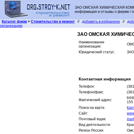
ЗАО ОМСКАЯ ХИМИЧЕСКАЯ КОМПА
информация и отзывы о фирме / о
Каталог фирм
>
Строительство и ремонт
//
добавить в избранное
//
доб
организацию
ЗАО ОМСКАЯ ХИМИЧЕ
Наименование
ОМ
организации:
Юридический статус:
ЗАО
Контактная информация
Телефон:
(381
Телефон/факс:
(381
6440
Фактический адрес:
155
Поиск на карте:
Кар
Сайт:
www
Почтовый ящик:
mar
Вид деятельности:
Крас
Регион России:
Омс