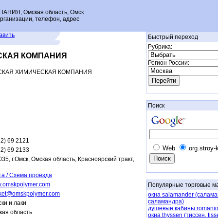
НИЯ, Омская область, Омск
рганизации, телефон, адрес
авить
Быстрый переход
Рубрика:
СКАЯ КОМПАНИЯ
Регион России:
СКАЯ ХИМИЧЕСКАЯ КОМПАНИЯ
Поиск
2) 69 2121
Web
org.stroy-
2) 69 2133
35, г.Омск, Омская область, Красноярский тракт,
та / Схема проезда
.omskpolymer.com
Популярные торговые м
ket@omskpolymer.com
окна salamander (салама
саламандра)
ки и лаки
душевые кабины romanio
кая область
окна thyssen (тиссен, tiss