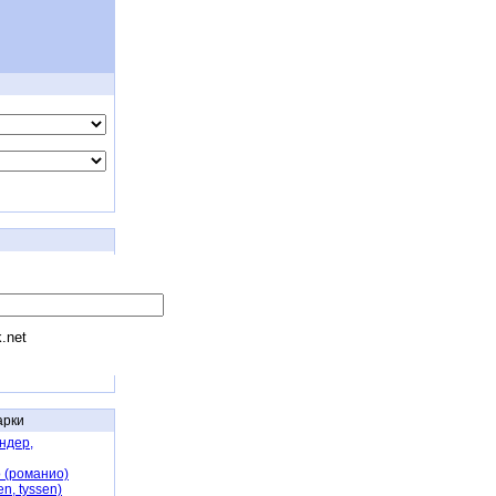
k.net
арки
ндер,
 (романио)
en, tyssen)