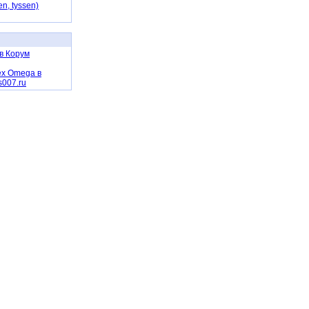
en, tyssen)
ов Корум
ex Omega в
s007.ru