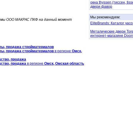
окна thyssen (тиссен, tiss
двери фавор
Мы рекомендуем:
ирмы ООО МАКРАС ПКФ на данный момент
EliteBrands: Каталог час
Металические двери Tor
интернет-магазине Door
лы, продажа стройматериалов
лы, продажа стройматериалов
в регионе
Омск,
дство, продажа
дство, продажа
в регионе
Омск, Омская область