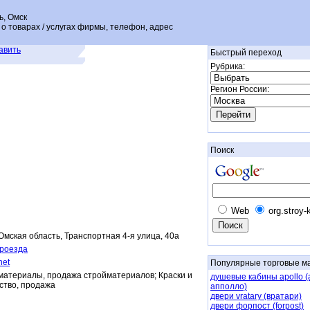
, Омск
о товарах / услугах фирмы, телефон, адрес
авить
Быстрый переход
Рубрика:
Регион России:
Поиск
Web
org.stroy-
 Омская область, Транспортная 4-я улица, 40а
проезда
net
Популярные торговые м
атериалы, продажа стройматериалов; Краски и
душевые кабины apollo (a
дство, продажа
апполло)
двери vratary (вратари)
двери форпост (forpost)