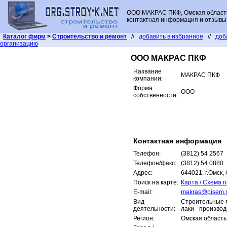
ООО МАКРАС ПКФ, Омская область
контактная информация и отзывы 
Каталог фирм
>
Строительство и ремонт
//
добавить в избранное
//
доб
организацию
ООО МАКРАС ПКФ
Название
МАКРАС ПКФ
компании:
Форма
ООО
собственности:
Контактная информация
Телефон:
(3812) 54 2567
Телефон/факс:
(3812) 54 0880
Адрес:
644021, г.Омск,
Поиск на карте:
Карта / Схема 
E-mail:
makras@pisem.
Вид
Строительные м
деятельности:
лаки - произво
Регион:
Омская область