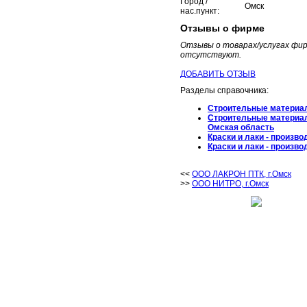
Город /
Омск
нас.пункт:
Отзывы о фирме
Отзывы о товарах/услугах ф
отсутствуют.
ДОБАВИТЬ ОТЗЫВ
Разделы справочника:
Строительные материа
Строительные материа
Омская область
Краски и лаки - произво
Краски и лаки - произво
<<
ООО ЛАКРОН ПТК, г.Омск
>>
ООО НИТРО, г.Омск