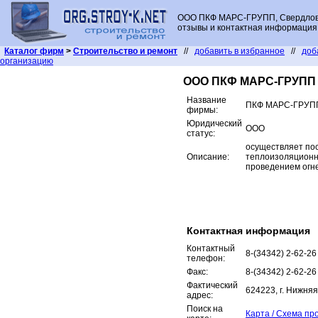
ООО ПКФ МАРС-ГРУПП, Свердловс
отзывы и контактная информация
Каталог фирм
>
Строительство и ремонт
//
добавить в избранное
//
доб
организацию
ООО ПКФ МАРС-ГРУПП
Название
ПКФ МАРС-ГРУП
фирмы:
Юридический
ООО
статус:
осуществляет по
Описание:
теплоизоляционн
проведением огн
Контактная информация
Контактный
8-(34342) 2-62-26
телефон:
Факс:
8-(34342) 2-62-26
Фактический
624223, г. Нижняя
адрес:
Поиск на
Карта / Схема пр