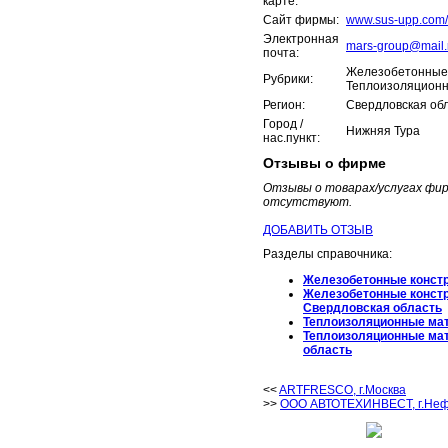
карте:
Сайт фирмы:
www.sus-upp.com/
Электронная
mars-group@mail.
почта:
Железобетонные 
Рубрики:
Теплоизоляцион
Регион:
Свердловская об
Город /
Нижняя Тура
нас.пункт:
Отзывы о фирме
Отзывы о товарах/услугах ф
отсутствуют.
ДОБАВИТЬ ОТЗЫВ
Разделы справочника:
Железобетонные констр
Железобетонные констр
Свердловская область
Теплоизоляционные ма
Теплоизоляционные ма
область
<<
ARTFRESCO, г.Москва
>>
ООО АВТОТЕХИНВЕСТ, г.Неф