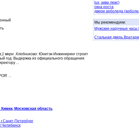
lux, аква люкс)
окна роста
двери арболеда (арболе
енный
Мы рекомендуем:
ть
Мужские наручные часы
Стальная дверь Вратари
,1 мкрн. Хлебниково
: Юнитэк-Инжиниринг строит
ертый год. Выдержка из официального обращения
ректору ...
РОЯ
: ...
,
Химки, Московская область
.Санкт-Петербург
.Челябинск