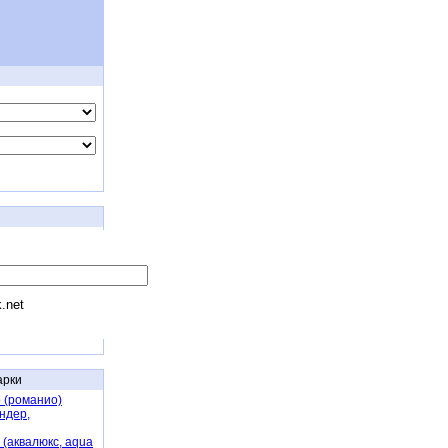
k.net
арки
 (романио)
ндер,
(аквалюкс, aqua