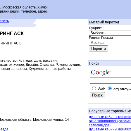
осковская область, Химки
рганизации, телефон, адрес
авить
Быстрый переход
Рубрика:
РИНГ АСК
Регион России:
ИРИНГ АСК
тельство, Коттедж, Дом, Бассейн,
Поиск
рхитектурное, Дизайн, Отделка, Реконструкция,
альные занавесы, Художественные работы,
Web
org.stroy-
Популярные торговые м
душевые кабины romanio
Московская область, Московская улица, 14
окна salamander (салама
саламандра)
оезда
душевые кабины aqualux 