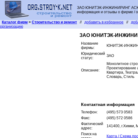
ЗАО ЮНИТЭК-ИНЖИНИРИНГ АСК, М
информация и отзывы о фирме / о
Каталог фирм
>
Строительство и ремонт
//
добавить в избранное
//
доб
организацию
ЗАО ЮНИТЭК-ИНЖИНИ
Название
ЮНИТЭК-ИНЖИН
фирмы:
Юридический
ЗАО
статус:
Монолитное строи
Проектирование а
Описание:
Квартира, Театр
Словарь, Стиль
Контактная информация
Телефон:
(495) 573 0583
Факс:
(495) 572 0586
Фактический
141400, г.Химки, 
адрес:
Поиск на
Карта / Схема пр