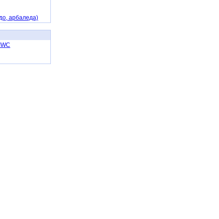
до, арбаледа)
 IWC