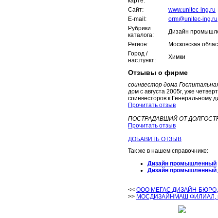
карте:
Сайт:
www.unitec-ing.ru
E-mail:
orm@unitec-ing.ru
Рубрики
Дизайн промышл
каталога:
Регион:
Московская облас
Город /
Химки
нас.пункт:
Отзывы о фирме
соинвестор дома Госпитальная
дом с августа 2005г, уже четв
соинвесторов к Генеральному ди
Прочитать отзыв
ПОСТРАДАВШИЙ ОТ ДОЛГОСТ
Прочитать отзыв
ДОБАВИТЬ ОТЗЫВ
Так же в нашем справочнике:
Дизайн промышленный
Дизайн промышленный
<<
ООО МЕГАС ДИЗАЙН-БЮРО, г
>>
МОСДИЗАЙНМАШ ФИЛИАЛ, г