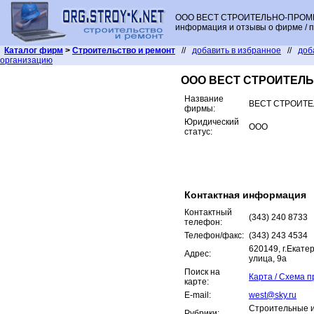
ООО ВЕСТ СТРОИТЕЛЬНО-ПРОМЫШ
информация и отзывы о фирме / п
Каталог фирм
>
Строительство и ремонт
//
добавить в избранное
//
доб
организацию
ООО ВЕСТ СТРОИТЕЛ
Название
ВЕСТ СТРОИТ
фирмы:
Юридический
ООО
статус:
Контактная информация
Контактный
(343) 240 8733
телефон:
Телефон/факс:
(343) 243 4534
620149, г.Екате
Адрес:
улица, 9а
Поиск на
Карта / Схема 
карте:
E-mail:
west@sky.ru
Строительные 
Рубрики: