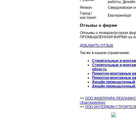
работы; Дизай
Регион:
Свердловская о
Город /
Екатеринбург
нас.пункт:
Отзывы о фирме
Отзывы о товарах/услугах ф
ПРОМЫШЛЕННАЯ ФИРМА на да
ДОБАВИТЬ ОТЗЫВ
Так же в нашем справочнике:
Строительные и монта
Строительные и монта
область
Проектно-монтажные р
Проектно-монтажные р
Дизайн промышленный
Дизайн промышленный
<<
ООО INNERPARK РЕКЛАМН
г.Екатеринбург
>>
ООО ИНТЕРДОМ СТРОИТЕЛЬН