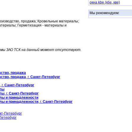
окна kbe (кбе, кве)
Мы рекомендуем:
производство, продажа; Кровельные материалы;
териалы; Герметизация - материалы и
рмы ЗАО ТСК на данный момент отсутствуют.
дство, продажа
дство, продажа
, г.
Санкт-Петербург
, г.
Санкт-Петербург
алы
алы
, г.
Санкт-Петербург
алы и принадлежности
алы и принадлежности
, г.
Санкт-Петербург
кт-Петербург
Петербург