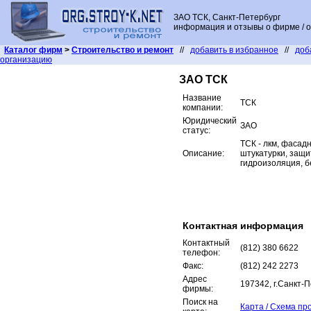
ЗАО ТСК, Санкт-Петербург
информация и отзывы о фирме / о
Каталог фирм
>
Строительство и ремонт
//
добавить в избранное
//
доб
организацию
ЗАО ТСК
Название
ТСК
компании:
Юридический
ЗАО
статус:
ТСК - лкм, фасад
Описание:
штукатурки, защи
гидроизоляция, б
Контактная информация
Контактный
(812) 380 6622
телефон:
Факс:
(812) 242 2273
Адрес
197342, г.Санкт-
фирмы:
Поиск на
Карта / Схема пр