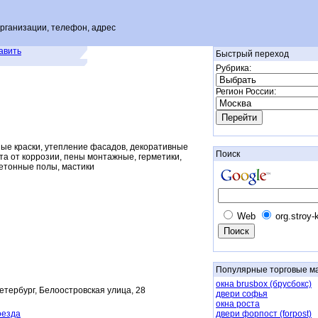
рганизации, телефон, адрес
авить
Быстрый переход
Рубрика:
Регион России:
ные краски, утепление фасадов, декоративные
Поиск
та от коррозии, пены монтажные, герметики,
етонные полы, мастики
Web
org.stroy-
Популярные торговые м
окна brusbox (брусбокс)
Петербург, Белоостровская улица, 28
двери софья
окна роста
оезда
двери форпост (forpost)