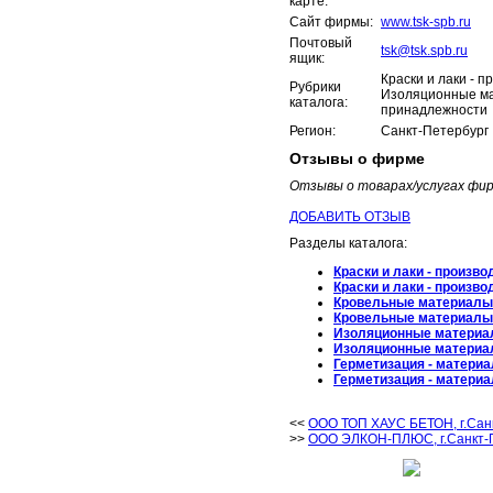
карте:
Сайт фирмы:
www.tsk-spb.ru
Почтовый
tsk@tsk.spb.ru
ящик:
Краски и лаки - 
Рубрики
Изоляционные ма
каталога:
принадлежности
Регион:
Санкт-Петербург
Отзывы о фирме
Отзывы о товарах/услугах фи
ДОБАВИТЬ ОТЗЫВ
Разделы каталога:
Краски и лаки - произво
Краски и лаки - произво
Кровельные материалы
Кровельные материалы
Изоляционные матери
Изоляционные матери
Герметизация - матери
Герметизация - матери
<<
ООО ТОП ХАУС БЕТОН, г.Сан
>>
ООО ЭЛКОН-ПЛЮС, г.Санкт-