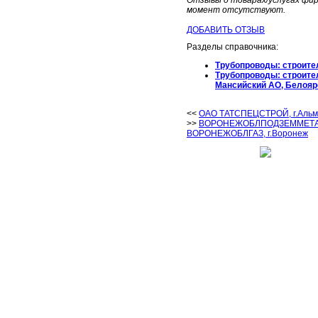
Отзывы о товарах/услугах 
момент отсутствуют.
ДОБАВИТЬ ОТЗЫВ
Разделы справочника:
Трубопроводы: строите
Трубопроводы: строите
Мансийский АО, Белояр
<<
ОАО ТАТСПЕЦСТРОЙ, г.Альм
>>
ВОРОНЕЖОБЛПОДЗЕММЕТА
ВОРОНЕЖОБЛГАЗ, г.Воронеж