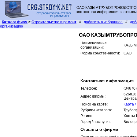
ОАО КАЗЫМТРУБОПРОВОДСТРОЙ, 
контактная информация и отзывы 
Каталог фирм
>
Строительство и ремонт
//
добавить в избранное
//
доб
организацию
ОАО КАЗЫМТРУБОПР
Наименование
КАЗЫМ
организации:
Форма собственности:
ОАО
Контактная информация
Телефон:
(34670)
626818,
Адрес фирмы:
Центра
Поиск на карте:
Карта /
Рубрики каталога:
Трубоп
Регион:
Ханты-
Город / нас.пункт:
Белояр
Отзывы о фирме